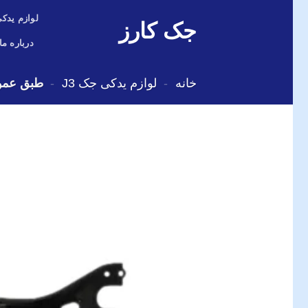
Skip
لوازم یدکی
جک کارز
to
content
درباره ما
خانه
-
لوازم یدکی جک J3
-
طبق عمو