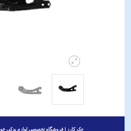
جک کارز | فروشگاه تخصصی لوازم یدکی خود