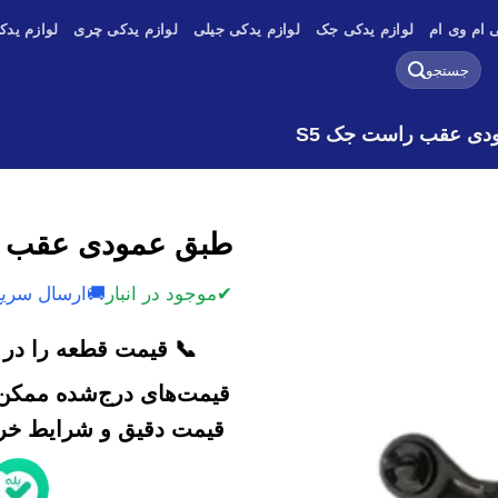
 ام وی ام
لوازم یدکی جک
لوازم یدکی جیلی
لوازم یدکی چری
لوازم یدک
جستجو
برای:
دی عقب راست جک S5
طبق عمودی عقب ر
✔
موجود در انبار
🚚
ارسال سریع
📞 قیمت قطعه را در ک
قیمت‌های درج‌شده ممکن 
قیمت دقیق و شرایط خرید