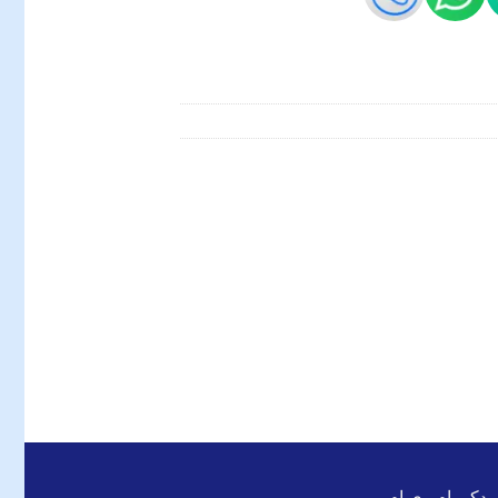
 یدکی ام وی ام