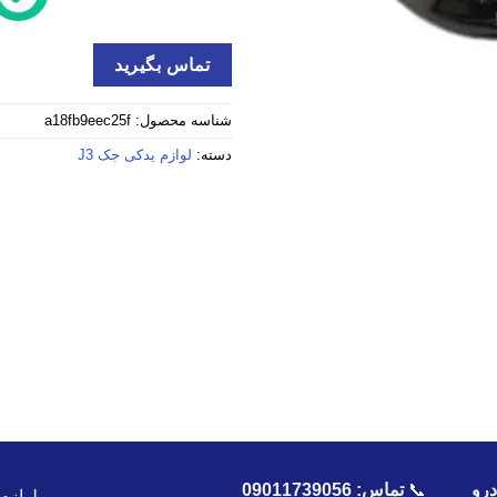
تماس بگیرید
شناسه محصول:
a18fb9eec25f
دسته:
لوازم یدکی جک J3
رو
📞
تماس:
09011739056
لوازم