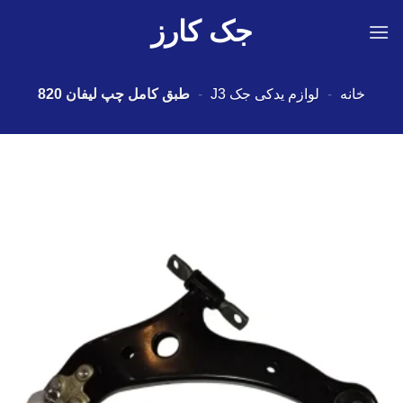
Ski
جک کارز
t
conten
خانه
-
لوازم یدکی جک J3
-
طبق کامل چپ لیفان 820