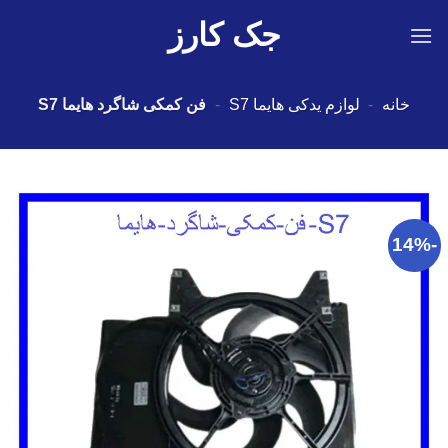
Ski
جک کارز
t
conten
خانه
-
لوازم یدکی هایما S7
-
فن کمکی شاگرد هایما S7
-14%