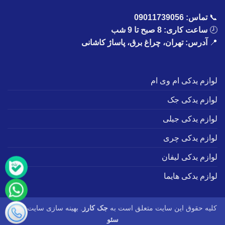
📞
تماس:
09011739056
🕗
ساعت کاری: 8 صبح تا 9 شب
📍
آدرس: تهران، چراغ برق، پاساژ کاشانی
لوازم یدکی ام وی ام
لوازم یدکی جک
لوازم یدکی جیلی
لوازم یدکی چری
لوازم یدکی لیفان
لوازم یدکی هایما
کلیه حقوق این سایت متعلق است به
جک کارز
. بهینه سازی سایت :
طاها
سئو