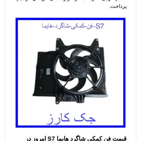
پرداخت.
قیمت
فن کمکی شاگرد هایما S7
امروز در