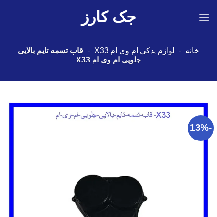
Ski
جک کارز
t
conten
خانه
-
لوازم یدکی ام وی ام X33
-
قاب تسمه تایم بالایی
جلویی ام وی ام X33
-13%