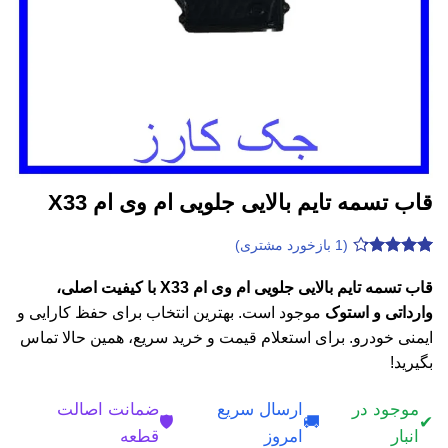
قاب تسمه تایم بالایی جلویی ام وی ام X33
(
1
بازخورد مشتری)
1
امتیازدهی
4.2
از 5
قاب تسمه تایم بالایی جلویی ام وی ام X33 با کیفیت اصلی،
در
وارداتی و استوک
موجود است. بهترین انتخاب برای حفظ کارایی و
امتیازدهی
مشتری
ایمنی خودرو. برای استعلام قیمت و خرید سریع، همین حالا تماس
بگیرید!
موجود در
ارسال سریع
ضمانت اصالت
🛡️
🚚
✔
انبار
امروز
قطعه