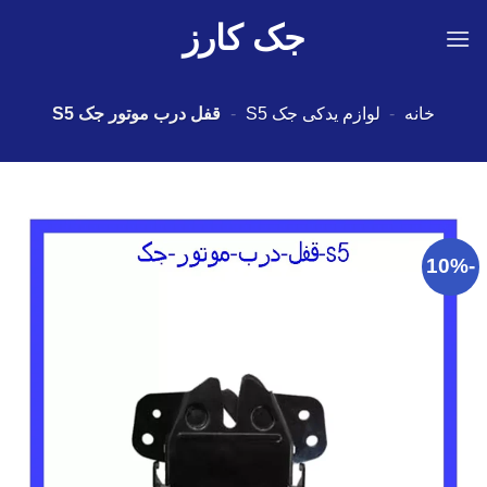
Ski
جک کارز
t
conten
خانه
-
لوازم یدکی جک S5
-
قفل درب موتور جک S5
-10%