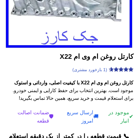
كارتل روغن ام وی ام X22
(
1
بازخورد مشتری)
1
امتیازدهی
4.6
از 5
كارتل روغن ام وی ام X22 با کیفیت اصلی، وارداتی و استوک
در
موجود است. بهترین انتخاب برای حفظ کارایی و ایمنی خودرو.
امتیازدهی
مشتری
برای استعلام قیمت و خرید سریع، همین حالا تماس بگیرید!
موجود در
ارسال سریع
ضمانت اصالت
🛡️
🚚
✔
انبار
امروز
قطعه
📞 قیمت قطعه را در کمتر از یک دقیقه استعلام