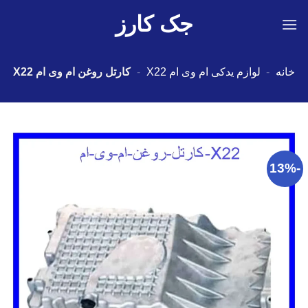
Ski
جک کارز
t
conten
خانه
-
لوازم یدکی ام وی ام X22
-
كارتل روغن ام وی ام X22
-13%