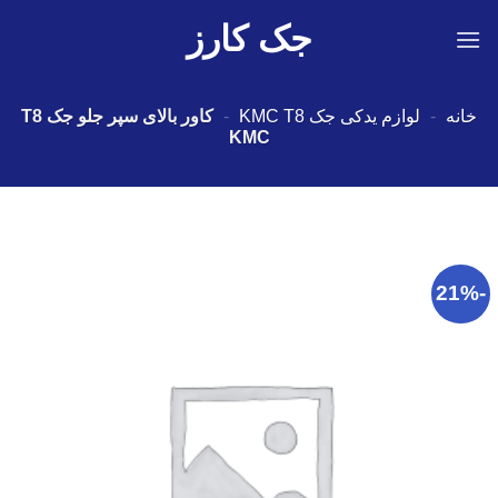
Ski
جک کارز
t
conten
خانه
-
لوازم یدکی جک KMC T8
-
كاور بالای سپر جلو جک T8
KMC
-21%