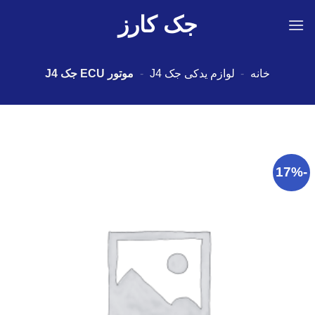
Ski
جک کارز
t
conten
خانه
-
لوازم یدکی جک J4
-
موتور ECU جک J4
-17%