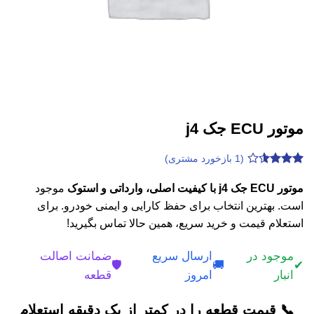
موتور ECU جک j4
(
1
بازخورد مشتری)
1
امتیازدهی
3.5
از 5
موتور ECU جک j4 با کیفیت اصلی، وارداتی و استوک
موجود
در
است. بهترین انتخاب برای حفظ کارایی و ایمنی خودرو. برای
امتیازدهی
مشتری
استعلام قیمت و خرید سریع، همین حالا تماس بگیرید!
موجود در
ارسال سریع
ضمانت اصالت
🛡️
🚚
✔
انبار
امروز
قطعه
📞 قیمت قطعه را در کمتر از یک دقیقه استعلام