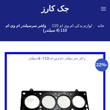
Ski
جک کارز
t
conten
خانه
-
لوازم یدکی ام وی ام 110
-
واشر سرسیلندر ام وی ام
110 (4 سیلندر)
-22%