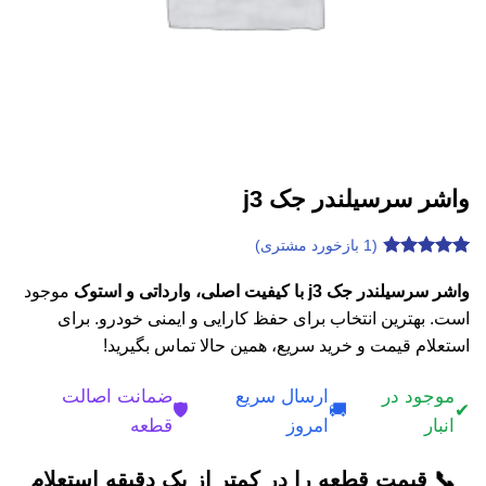
واشر سرسیلندر جک j3
(
1
بازخورد مشتری)
1
امتیازدهی
4.8
از 5
واشر سرسیلندر جک j3 با کیفیت اصلی، وارداتی و استوک
موجود
در
است. بهترین انتخاب برای حفظ کارایی و ایمنی خودرو. برای
امتیازدهی
مشتری
استعلام قیمت و خرید سریع، همین حالا تماس بگیرید!
موجود در
ارسال سریع
ضمانت اصالت
🛡️
🚚
✔
انبار
امروز
قطعه
📞 قیمت قطعه را در کمتر از یک دقیقه استعلام