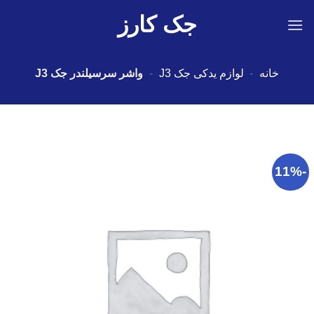
Ski
جک کارز
t
conten
خانه
-
لوازم یدکی جک J3
-
واشر سرسیلندر جک J3
-11%