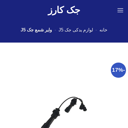
Ski
جک کارز
t
conten
خانه
-
لوازم یدکی جک J5
-
وایر شمع جک J5
-17%