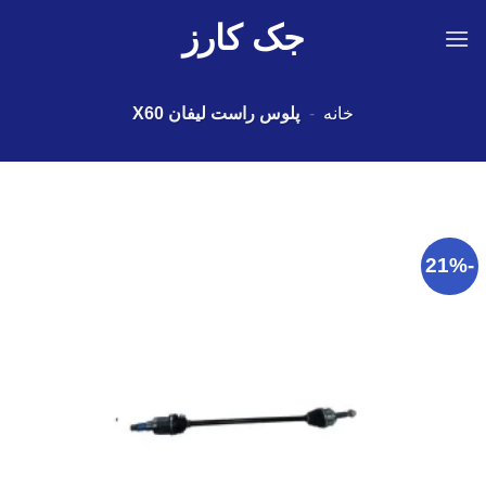
Ski
جک کارز
t
conten
خانه
-
پلوس راست لیفان X60
-21%