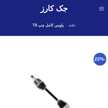
Ski
جک کارز
t
conten
خانه
-
پلوس کامل چپ T8
-22%