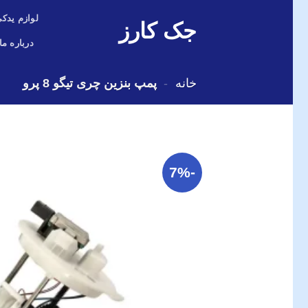
Skip
لوازم یدکی
جک کارز
to
content
درباره ما
خانه
-
پمپ بنزین چری تیگو 8 پرو
-7%