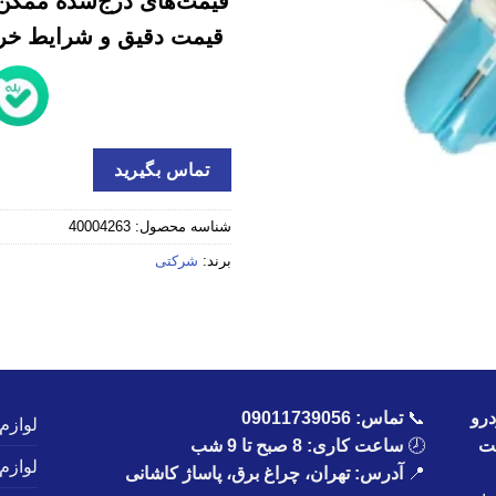
قیمت‌های درج‌شده ممکن 
قیمت دقیق و شرایط خرید
تماس بگیرید
شناسه محصول:
40004263
برند:
شرکتی
رو
📞
تماس:
09011739056
لوازم
یت
🕗
ساعت کاری: 8 صبح تا 9 شب
لوازم
📍
آدرس: تهران، چراغ برق، پاساژ کاشانی