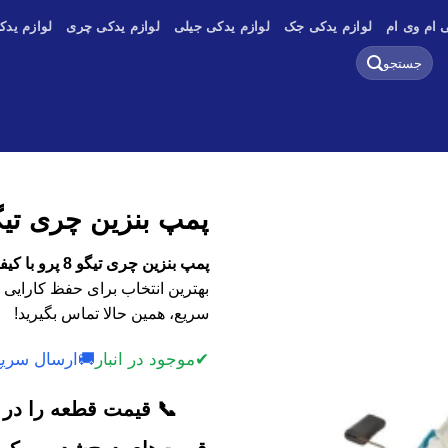
 ام وی ام
لوازم یدکی جک
لوازم یدکی جیلی
لوازم یدکی چری
لوازم یدک
جستجو
برای:
پمپ بنزین چری تیگو 8 
پمپ بنزین چری تیگو 8 پرو با کیفیت اصلی، وارداتی و استوک
بهترین انتخاب برای حفظ کارایی 
سریع، همین حالا تماس بگیرید!
✔
موجود در انبار
🚚
ارسال سریع
📞 قیمت قطعه را در ک