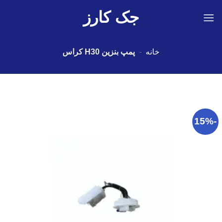
Ski
جک کارز
t
conten
خانه
-
پمپ بنزین H30 کراس
-15%