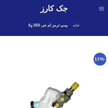
Ski
جک کارز
t
conten
خانه
-
پمپ ترمز ام جی 550 و6
-11%