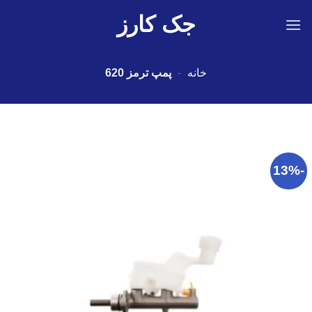
Ski
جک کارز
t
conten
خانه
-
پمپ ترمز 620
-13%