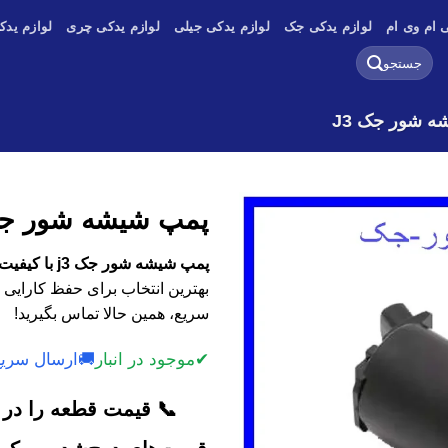
 ام وی ام
لوازم یدکی جک
لوازم یدکی جیلی
لوازم یدکی چری
لوازم یدک
جستجو
برای:
 شور جک J3
پمپ شیشه شور جک 
پمپ شیشه شور جک j3 با کیفیت اصلی، وارداتی و استوک
بهترین انتخاب برای حفظ کارایی 
سریع، همین حالا تماس بگیرید!
✔
موجود در انبار
🚚
ارسال سریع
📞 قیمت قطعه را در ک