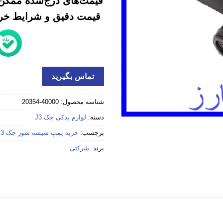
قیمت‌های درج‌شده ممکن 
قیمت دقیق و شرایط خرید
تماس بگیرید
شناسه محصول:
40000-20354
دسته:
لوازم یدکی جک J3
برچسب:
خرید پمپ شیشه شور جک j3 استوک
برند:
شرکتی