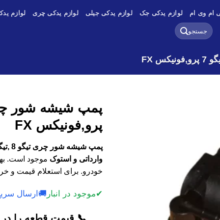
 ام وی ام
لوازم یدکی جک
لوازم یدکی جیلی
لوازم یدکی چری
لوازم یدک
جستجو
برای:
پرو,فونیکس FX
وارداتی و استوک
موجود است. بهت
خودرو. برای استعلام قیمت و خری
✔
موجود در انبار
🚚
ارسال سریع
📞 قیمت قطعه را در ک