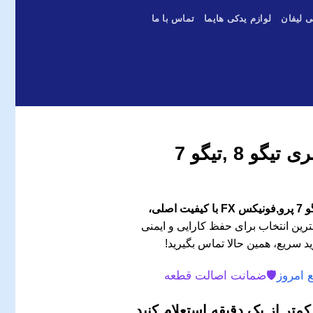
ی لیفان
لوازم یدکی هایما
تماس با ما
پمپ شیشه شور چری تیگو 8 ,تیگو 7
پمپ شیشه شور چری تیگو 8 ,تیگو 7 پرو,فونیکس FX با کیفیت اصلی،
رین انتخاب برای حفظ کارایی و ایمنی
د سریع، همین حالا تماس بگیرید!
 امروز
🛡️
ضمانت اصالت قطعه
متر از یک دقیقه استعلام کنید