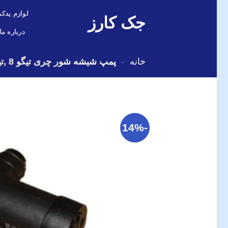
Skip
لوازم یدکی
جک کارز
to
content
درباره ما
خانه
-
پمپ شیشه شور چری تیگو 8 ,تیگو 7 پرو,فونیکس FX
-14%