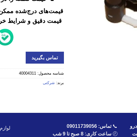
قیمت‌های درج‌شده ممکن 
قیمت دقیق و شرایط خرید
تماس بگیرید
شناسه محصول:
40004311
برند:
شرکتی
رو
📞
تماس:
09011739056
لوازم
یت
🕗
ساعت کاری: 8 صبح تا 9 شب