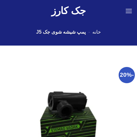
Ski
جک کارز
t
conten
خانه
-
پمپ شیشه شوی جک J5
-20%