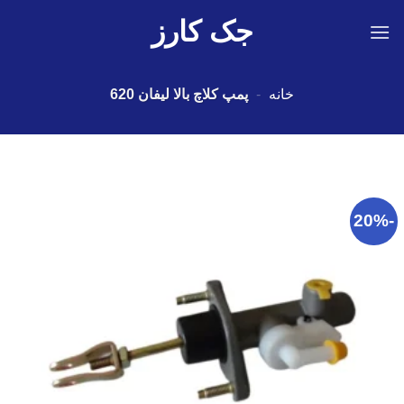
Ski
جک کارز
t
conten
خانه
-
پمپ کلاچ بالا لیفان 620
-20%