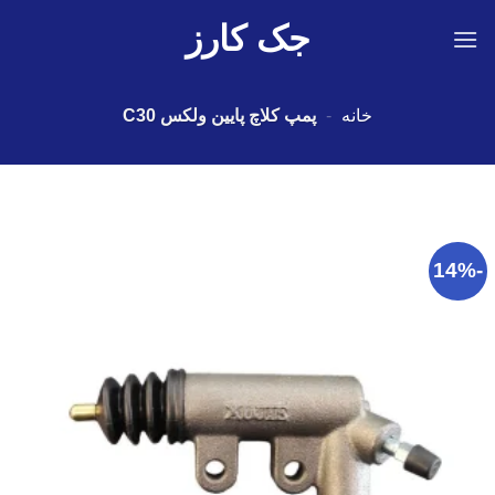
Ski
جک کارز
t
conten
خانه
-
پمپ کلاچ پایین ولکس C30
-14%