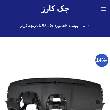
Ski
جک کارز
t
conten
خانه
-
پوسته داشبورد جک S5 با دریچه کولر
-14%