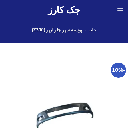
Ski
جک کارز
t
conten
خانه
-
پوسته سپر جلو آریو (Z300)
-10%