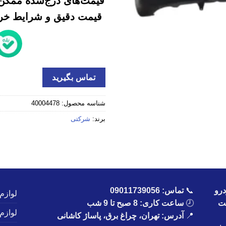
قیمت‌های درج‌شده ممکن 
قیمت دقیق و شرایط خرید
تماس بگیرید
شناسه محصول:
40004478
برند:
شرکتی
رو
📞
تماس:
09011739056
لوازم
یت
🕗
ساعت کاری: 8 صبح تا 9 شب
لوازم
📍
آدرس: تهران، چراغ برق، پاساژ کاشانی