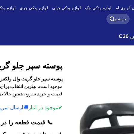
 ام وی ام
لوازم یدکی جک
لوازم یدکی جیلی
لوازم یدکی چری
لوازم یدک
جستجو
برای:
C3
پوسته سپر جلو گریت
پوسته سپر جلو گریت وال ولکس C30 با کیفیت اصلی، وارداتی و است
موجود است. بهترین انتخاب برای 
قیمت و خرید سریع، همین حالا تم
✔
موجود در انبار
🚚
ارسال سریع
📞 قیمت قطعه را در ک