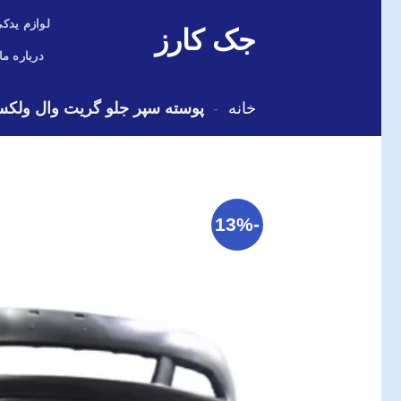
Skip
لوازم یدکی
جک کارز
to
content
درباره ما
خانه
-
پوسته سپر جلو گریت وال ولکس 0
-13%