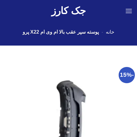
Ski
جک کارز
t
conten
خانه
-
پوسته سپر عقب بالا ام وی ام X22 پرو
-15%