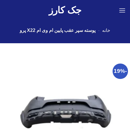
Ski
جک کارز
t
conten
خانه
-
پوسته سپر عقب پایین ام وی ام X22 پرو
-19%