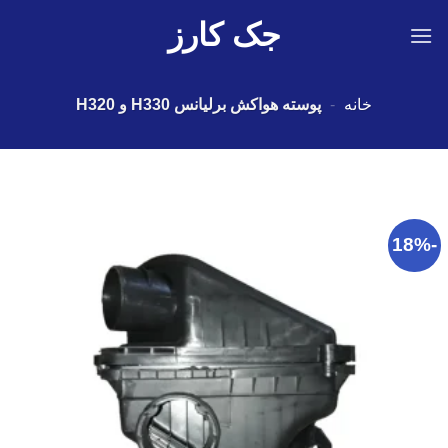
Ski
جک کارز
t
conten
خانه
-
پوسته هواکش برلیانس H330 و H320
-18%