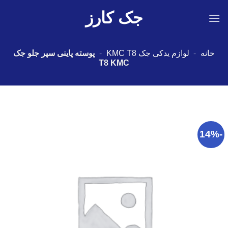
Ski
جک کارز
t
conten
خانه
-
لوازم یدکی جک KMC T8
-
پوسته پاينی سپر جلو جک
T8 KMC
-14%