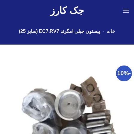
Ski
جک کارز
t
conten
خانه
-
پیستون جیلی امگرند EC7,RV7 (سایز 25)
-10%