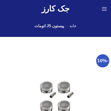
Ski
جک کارز
t
conten
خانه
-
پیستون J5 اتومات
-10%