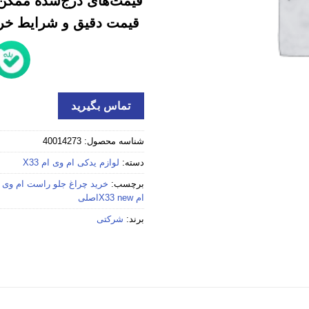
قیمت‌های درج‌شده ممکن 
قیمت دقیق و شرایط خرید
تماس بگیرید
شناسه محصول:
40014273
دسته:
لوازم یدکی ام وی ام X33
برچسب:
خرید چراغ جلو راست ام وی ام X33 new ا
ام X33 newاصلی
برند:
شرکتی