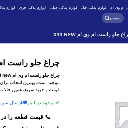
 ام وی ام
لوازم یدکی جک
لوازم یدکی جیلی
لوازم یدکی چری
لوازم یدک
جستجو
برای:
اغ جلو راست ام وی ام X33 NEW
چراغ جلو راست ام وی ا
چراغ جلو راست ام وی ام X33 new با کیفیت اصلی، وارداتی و استوک
موجود است. بهترین انتخاب برای 
قیمت و خرید سریع، همین حالا تم
✔
موجود در انبار
🚚
ارسال سریع
📞 قیمت قطعه را در ک