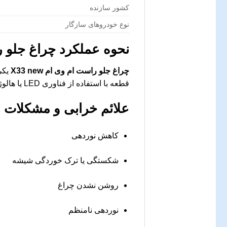
کشور سازنده
نوع خودروهای سازگار
نحوه عملکرد
چراغ جلو راس
چراغ جلو راست ام وی ام X33 new
یکی
قطعه با استفاده از فناوری LED یا هالوژن، نوردهی باکیفیت و ایمن را برای راننده فراهم می‌سازد.
علائم خرابی و مشکلات 
کاهش نوردهی
شکستگی یا ترک خوردگی شیشه
روشن نشدن چراغ
نوردهی نامنظم