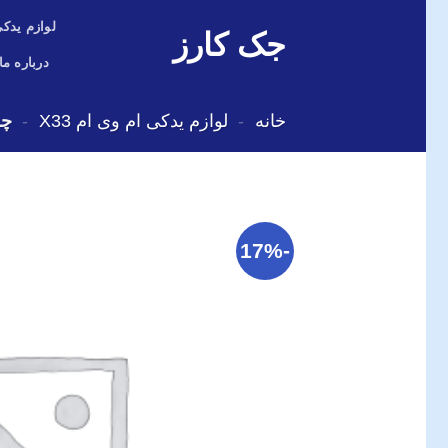
Skip
لوازم یدکی
جک کارز
to
content
درباره ما
خانه
-
لوازم یدکی ام وی ام X33
-
چر
-17%