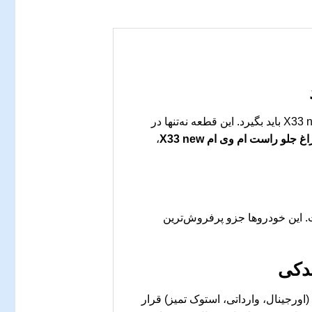
یکی از مهم‌ترین تصمیماتی است که هر مالک خودروی ام وی ام X33 new باید بگیرد. این قطعه نه‌تنها در
غ جلو راست ام وی ام X33 new
،
وی ام X33 new طراحی شده است. این خودروها جزو پرفروش‌ترین
یدکی
اورجینال، وارداتی، استوک تمیز) قرار