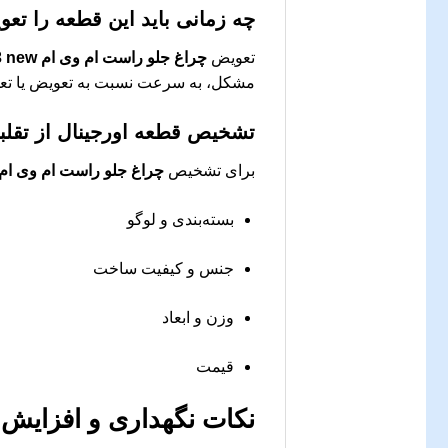
چه زمانی باید این قطعه را تع
تعویض
چراغ جلو راست ام وی ام X33 new
مشکل، به سرعت نسبت به تعویض یا تعمی
تشخیص قطعه اورجینال از تقلب
برای تشخیص
چراغ جلو راست ام وی ام 33 new
بسته‌بندی و لوگو
جنس و کیفیت ساخت
وزن و ابعاد
قیمت
نکات نگهداری و افزایش