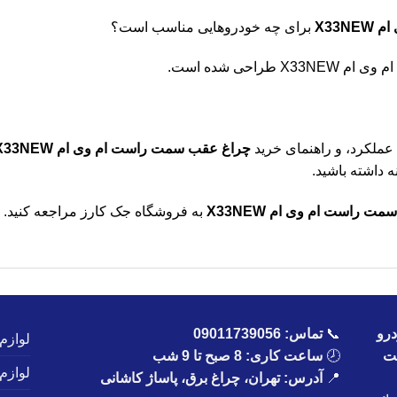
X33
برای چه خودروهایی مناسب است؟
راحی شده است.
 عملکرد، و راهنمای خرید
چراغ عقب سمت راست ام وی ام X33NEW
 داشته باشید.
 راست ام وی ام X33NEW
به فروشگاه جک کارز مراجعه کنید.
رو
📞
تماس:
09011739056
لوازم
یت
🕗
ساعت کاری: 8 صبح تا 9 شب
لوازم
📍
آدرس: تهران، چراغ برق، پاساژ کاشانی