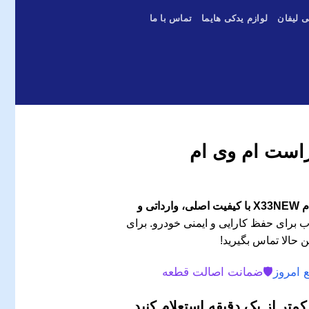
ی لیفان
لوازم یدکی هایما
تماس با ما
ست ام وی ام
چراغ عقب سمت راست ام وی ام X33NEW با کیفیت اصلی، وارداتی و
 برای حفظ کارایی و ایمنی خودرو. برای
 حالا تماس بگیرید!
 امروز
🛡️
ضمانت اصالت قطعه
متر از یک دقیقه استعلام کنید