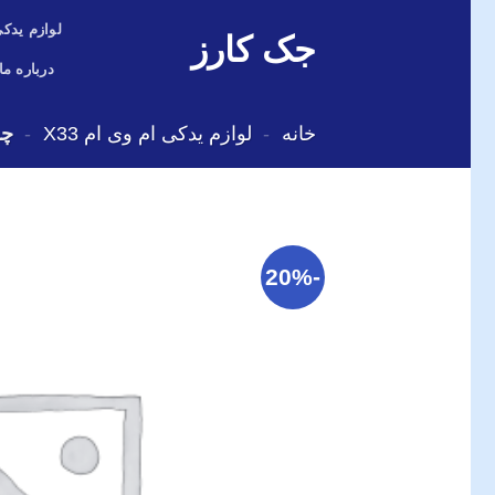
Skip
لوازم یدکی
جک کارز
to
content
درباره ما
خانه
-
لوازم یدکی ام وی ام X33
-
چر
-20%