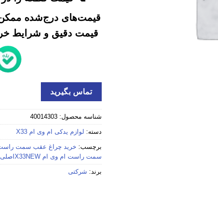
قیمت‌های درج‌شده ممکن 
قیمت دقیق و شرایط خرید
تماس بگیرید
شناسه محصول:
40014303
دسته:
لوازم یدکی ام وی ام X33
برچسب:
خرید چراغ عقب سمت راست ام وی ام 
سمت راست ام وی ام X33NEWاصلی
برند:
شرکتی