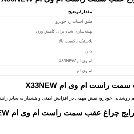
مقدار/توضیح
طبق استاندارد خودرو
بهینه‌سازی شده برای کاهش وزن
پلاستیک باکیفیت بالا
چین
ام وی ام X33NEW
ام وی ام
مت راست ام وی ام X33NEW
 روشنایی خودرو، نقش مهمی در افزایش ایمنی و هشدار به سایر رانندگ
رایج
چراغ عقب سمت راست ام وی ام X33NEW