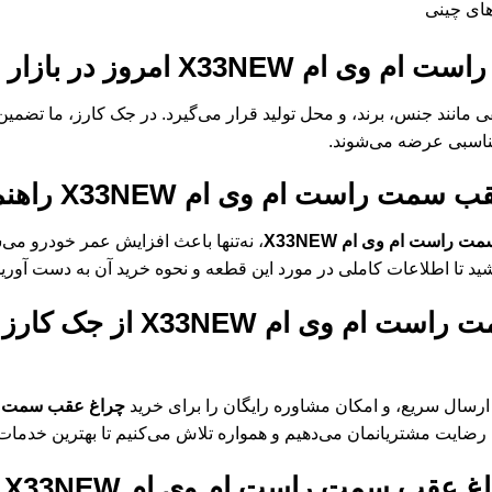
های چینی
 ام وی ام X33NEW
امروز در بازار
 مانند جنس، برند، و محل تولید قرار می‌گیرد. در جک کارز، ما تضمین
 مناسبی عرضه می‌شوند.
 سمت راست ام وی ام X33NEW
راهنم
راست ام وی ام X33NEW
، نه‌تنها باعث افزایش عمر خودرو می‌ش
اشید تا اطلاعات کاملی در مورد این قطعه و نحوه خرید آن به دست آورید
است ام وی ام X33NEW
از جک کارز 
سال سریع، و امکان مشاوره رایگان را برای خرید
چراغ عقب سمت راست
 رضایت مشتریانمان می‌دهیم و همواره تلاش می‌کنیم تا بهترین خدمات ر
غ عقب سمت راست ام وی ام X33NEW