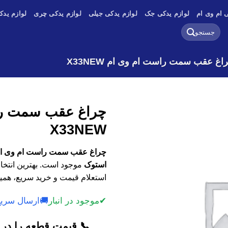
 ام وی ام
لوازم یدکی جک
لوازم یدکی جیلی
لوازم یدکی چری
لوازم یدک
جستجو
برای:
اغ عقب سمت راست ام وی ام X33NEW
چراغ عقب سمت را
X33NEW
استوک
موجود است. بهترین انتخاب
استعلام قیمت و خرید سریع، همین
✔
موجود در انبار
🚚
ارسال سریع
📞 قیمت قطعه را در ک