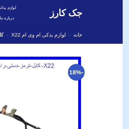
Skip
لوازم یدکی
جک کارز
to
content
درباره ما
خانه
-
لوازم یدکی ام وی ام X22
-
کا
-18%