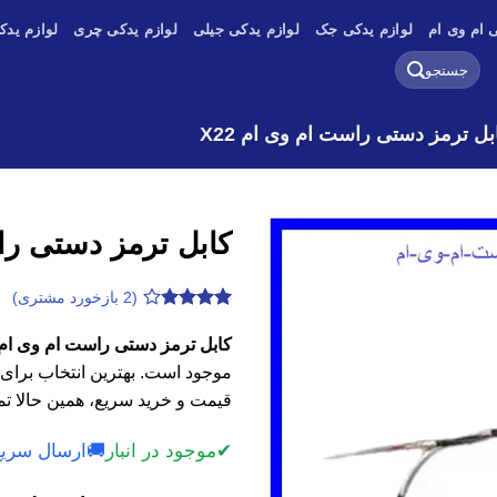
 ام وی ام
لوازم یدکی جک
لوازم یدکی جیلی
لوازم یدکی چری
لوازم یدک
جستجو
برای:
بل ترمز دستی راست ام وی ام X22
کابل ترمز دستی راس
(
2
بازخورد مشتری)
2
امتیازدهی
3.85
از
کابل ترمز دستی راست ام وی ام X22 با کیفیت اصلی، وارداتی و است
5 در
موجود است. بهترین انتخاب برای 
امتیازدهی
مشتری
قیمت و خرید سریع، همین حالا تم
✔
موجود در انبار
🚚
ارسال سریع