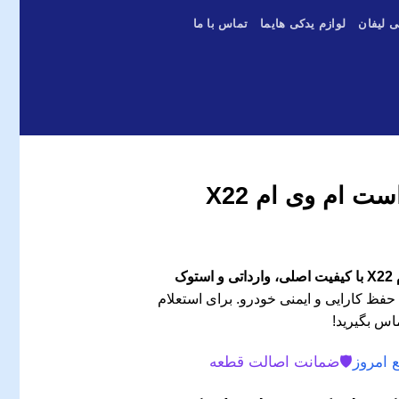
ی لیفان
لوازم یدکی هایما
تماس با ما
ت ام وی ام X22
وک
حفظ کارایی و ایمنی خودرو. برای استعلام
اس بگیرید!
 امروز
🛡️
ضمانت اصالت قطعه