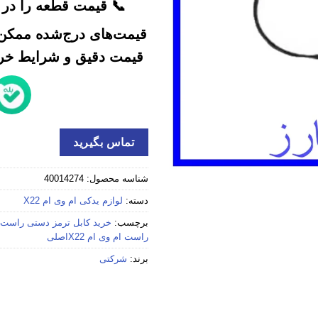
📞 قیمت قطعه را در ک
قیمت‌های درج‌شده ممکن 
قیمت دقیق و شرایط خرید
تماس بگیرید
شناسه محصول:
40014274
دسته:
لوازم یدکی ام وی ام X22
برچسب:
خرید کابل ترمز دستی راست ام وی ا
راست ام وی ام X22اصلی
برند:
شرکتی