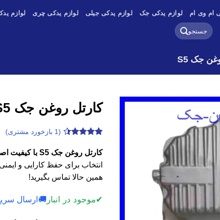
 ام وی ام
لوازم یدکی جک
لوازم یدکی جیلی
لوازم یدکی چری
لوازم یدک
جستجو
برای:
غن جک S5
کارتل روغن جک S5
(
1
بازخورد مشتری)
1
امتیازدهی
4.4
از 5
کارتل روغن جک S5 با کیفیت اصلی، وارداتی و استوک
در
انتخاب برای حفظ کارایی و ایمنی
امتیازدهی
مشتری
همین حالا تماس بگیرید!
✔
موجود در انبار
🚚
ارسال سریع