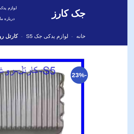
Skip
لوازم یدکی
جک کارز
to
content
درباره ما
خانه
-
لوازم یدکی جک S5
-
کارتل رو
-23%