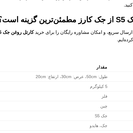
نید.
S5
از جک کارز مطمئن‌ترین گزینه است؟
سال سریع، و امکان مشاوره رایگان را برای خرید
کارتل روغن جک S5
ده‌ایم.
مقدار
طول: 50cm، عرض: 30cm، ارتفاع: 20cm
5 کیلوگرم
فلز
چین
جک S5
جک، هایدو