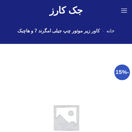
Ski
جک کارز
t
conten
خانه
-
کاور زیر موتور چپ جیلی امگرند 7 و هاچبک
-15%