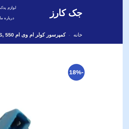
Skip
لوازم یدکی
جک کارز
to
content
درباره ما
خانه
-
کمپرسور کولر ام وی ام 550 ,X33 S و X33 نیو
-18%