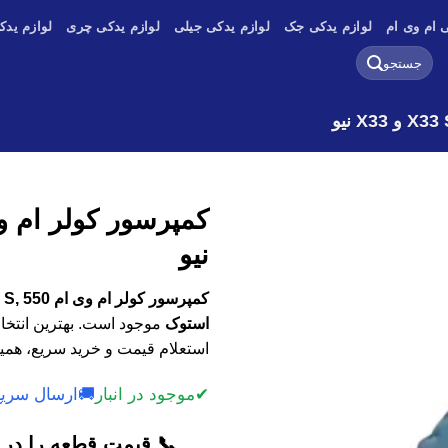
 ام وی ام
لوازم یدکی جک
لوازم یدکی جیلی
لوازم یدکی چری
لوازم یدک
جستجو
برای:
نیو
استوک
موجود است. بهترین انتخاب
استعلام قیمت و خرید سریع، همین
✔
موجود در انبار
🚚
ارسال سریع
📞 قیمت قطعه را در ک