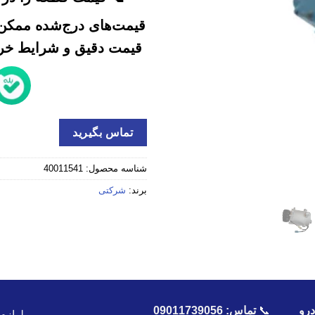
قیمت‌های درج‌شده ممکن 
قیمت دقیق و شرایط خرید
تماس بگیرید
شناسه محصول:
40011541
برند:
شرکتی
رو
📞
تماس:
09011739056
لوازم