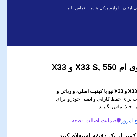
ی لیفان
لوازم یدکی هایما
تماس با ما
کمپرسور کولر ام وی ام 550 ,X33 S و X33
کمپرسور کولر ام وی ام 550 ,X33 S و X33 نیو با کیفیت اصلی، وارداتی و
 برای حفظ کارایی و ایمنی خودرو. برای
 حالا تماس بگیرید!
 امروز
🛡️
ضمانت اصالت قطعه
متر از یک دقیقه استعلام کنید