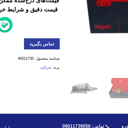
قیمت‌های درج‌شده ممکن 
قیمت دقیق و شرایط خرید
تماس بگیرید
شناسه محصول:
40011730
برند:
شرکتی
رو
📞
تماس:
09011739056
لوازم