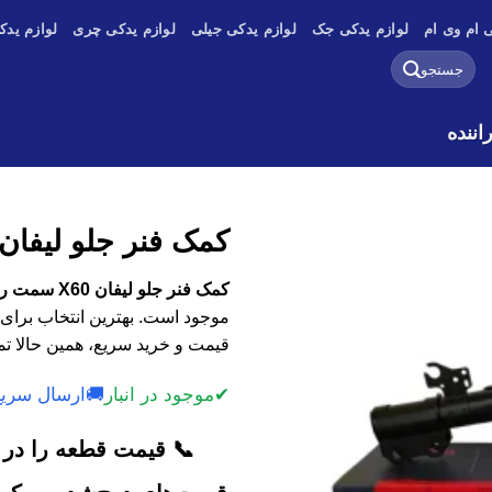
 ام وی ام
لوازم یدکی جک
لوازم یدکی جیلی
لوازم یدکی چری
لوازم یدک
جستجو
برای:
کمک فنر جلو لیفان X60 سمت رانند
کمک فنر جلو لیفان X60 سمت راننده با کیفیت اصلی، وارداتی و استوک
موجود است. بهترین انتخاب برای 
قیمت و خرید سریع، همین حالا تم
✔
موجود در انبار
🚚
ارسال سریع
📞 قیمت قطعه را در ک