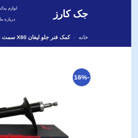
Skip
لوازم یدکی
جک کارز
to
content
درباره ما
خانه
-
کمک فنر جلو لیفان X60 سمت راننده
-16%