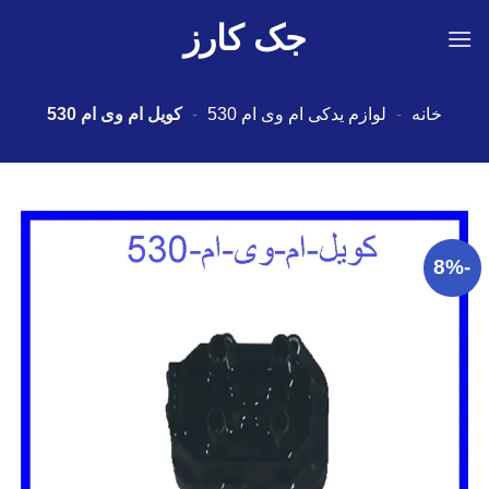
Ski
جک کارز
t
conten
خانه
-
لوازم یدکی ام وی ام 530
-
کویل ام وی ام 530
-8%