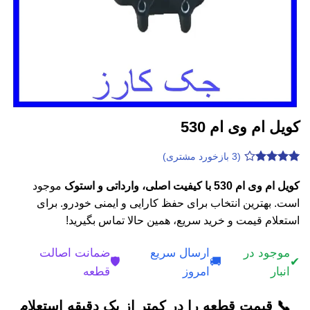
کویل ام وی ام 530
(
3
بازخورد مشتری)
3
امتیازدهی
3.93
از
کویل ام وی ام 530 با کیفیت اصلی، وارداتی و استوک
موجود
5 در
است. بهترین انتخاب برای حفظ کارایی و ایمنی خودرو. برای
امتیازدهی
مشتری
استعلام قیمت و خرید سریع، همین حالا تماس بگیرید!
موجود در
ارسال سریع
ضمانت اصالت
🛡️
🚚
✔
انبار
امروز
قطعه
📞 قیمت قطعه را در کمتر از یک دقیقه استعلام