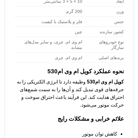
ابعاد
10 × 5 × 3 سانتی‌متر
وزن
200 گرم
جنس
فلز و پلاستیک با کیفیت
کشور سازنده
چین
نوع خودروهای
ام وی ام، چری، و سایر مدل‌های
سازگار
مشابه
برندهای اصلی
ام وی ام، چری
نحوه عملکرد
کویل ام وی ام530
کویل ام وی ام530
وظیفه دارد تا انرژی الکتریکی را به
جرقه‌های قوی تبدیل کند و آن‌ها را به سمت شمع‌های
احتراق هدایت کند. این فرآیند باعث احتراق سوخت و
حرکت موتور می‌شود.
علائم خرابی و مشکلات رایج
کاهش توان موتور