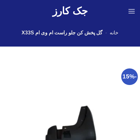
Ski
جک کارز
t
conten
خانه
-
گل پخش کن جلو راست ام وی ام X33S
-15%