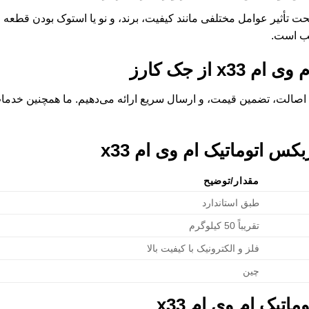
ت تأثیر عوامل مختلفی مانند کیفیت، برند، و نو یا استوک بودن قطعه ق
سب است.
ی ام x33
از جک کارز
اصالت، تضمین قیمت، و ارسال سریع ارائه می‌دهیم. ما همچنین خدمات
بکس اتوماتیک ام وی ام x33
مقدار/توضیح
طبق استاندارد
تقریباً 50 کیلوگرم
فلز و الکترونیک با کیفیت بالا
چین
اتیک ام وی ام x33