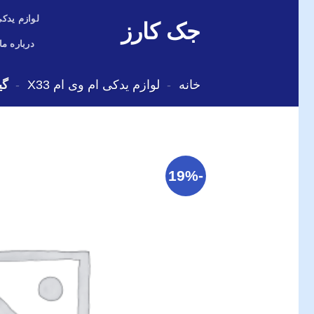
Skip
لوازم یدکی
جک کارز
to
content
درباره ما
خانه
-
لوازم یدکی ام وی ام X33
-
گی
-19%