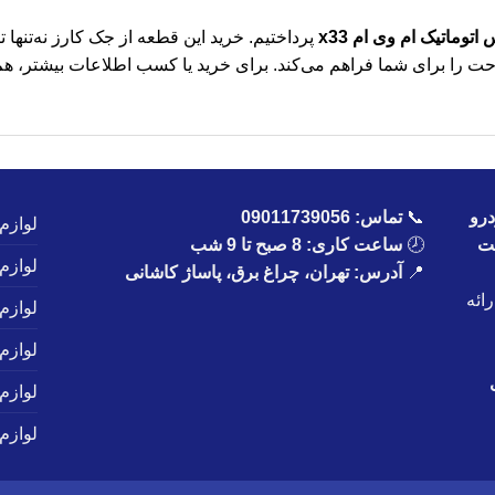
اتوماتیک ام وی ام x33
پرداختیم. خرید این قطعه از جک کارز نه‌تنها
حت را برای شما فراهم می‌کند. برای خرید یا کسب اطلاعات بیشتر، هم‌ا
رو
📞
تماس:
09011739056
لوازم
یت
🕗
ساعت کاری: 8 صبح تا 9 شب
لوازم
📍
آدرس: تهران، چراغ برق، پاساژ کاشانی
ائه
لوازم
لوازم
لوازم
لوازم 