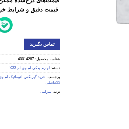
قیمت‌های درج‌شده ممکن 
قیمت دقیق و شرایط خرید
تماس بگیرید
شناسه محصول:
40014287
دسته:
لوازم یدکی ام وی ام X33
برچسب:
خرید گیربکس اتوماتیک ام وی ام x33 
x33اصلی
برند:
شرکتی