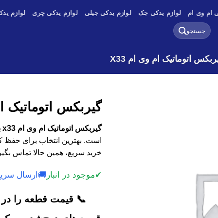
 ام وی ام
لوازم یدکی جک
لوازم یدکی جیلی
لوازم یدکی چری
لوازم یدک
جستجو
برای:
ربکس اتوماتیک ام وی ام X33
گیربکس اتوماتیک ام 
گیربکس اتوماتیک ام وی ام x33 با کیفیت اصلی، وارداتی و استوک
است. بهترین انتخاب برای حفظ کا
خرید سریع، همین حالا تماس بگیر
✔
موجود در انبار
🚚
ارسال سریع
📞 قیمت قطعه را در ک