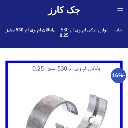
Ski
جک کارز
t
conten
خانه
-
لوازم یدکی ام وی ام 530
-
یاتاقان ام وی ام 530 سایز
0.25
-16%