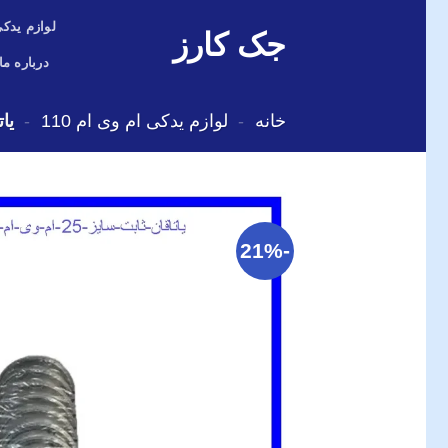
Skip
لوازم یدکی
جک کارز
to
content
درباره ما
خانه
-
لوازم یدکی ام وی ام 110
-
یاتاق
-21%