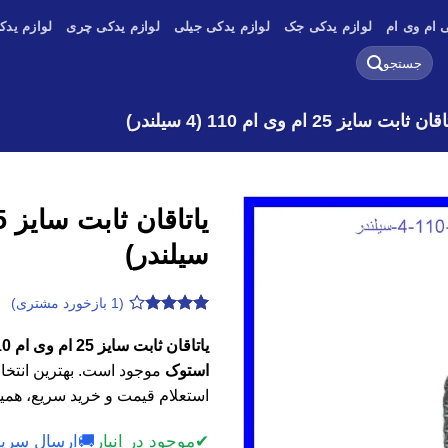
 ام وی ام
لوازم یدکی جک
لوازم یدکی جیلی
لوازم یدکی چری
لوازم یدک
جستجو
برای:
ان ثابت سایز 25 ام وی ام 110 (4 سیلندر)
سیلندر)
(
1
بازخورد مشتری)
1
امتیازدهی
3.8
از 5
در
استوک
موجود است. بهترین انتخاب
امتیازدهی
مشتری
استعلام قیمت و خرید سریع، همین
✔
موجود در انبار
🚚
ارسال سریع