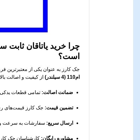
چرا خرید
یاتاقان ثابت سایز25 ام وی ام110 (4 س
است؟
جک کارز به عنوان یکی از معتبرترین فر
ام110 (4 سیلندر)
از کیفیت و اصالت بالا
ضمانت اصالت:
تمامی قطعات یدکی،
تضمین قیمت:
جک کارز قیمت‌های رق
ارسال سریع:
سفارشات به سرعت و ب
مشاوره رایگان:
کارشناسان جک کارز آ