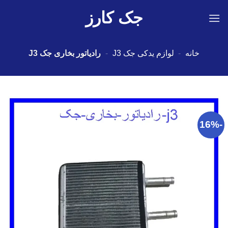
Ski
جک کارز
t
conten
خانه
-
لوازم یدکی جک J3
-
رادیاتور بخاری جک J3
-16%