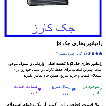
رادیاتور بخاری جک j3
(
1
بازخورد مشتری)
1
امتیازدهی
3.6
از 5
رادیاتور بخاری جک j3 با کیفیت اصلی، وارداتی و استوک
موجود
در
است. بهترین انتخاب برای حفظ کارایی و ایمنی خودرو. برای
امتیازدهی
مشتری
استعلام قیمت و خرید سریع، همین حالا تماس بگیرید!
موجود در
ارسال سریع
ضمانت اصالت
🛡️
🚚
✔
انبار
امروز
قطعه
📞 قیمت قطعه را در کمتر از یک دقیقه استعلام