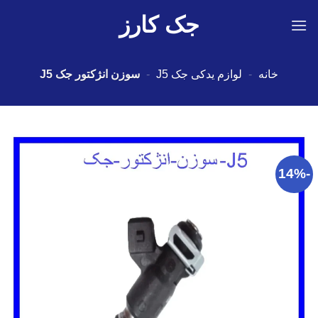
Ski
جک کارز
t
conten
خانه
-
لوازم یدکی جک J5
-
سوزن انژکتور جک J5
-14%