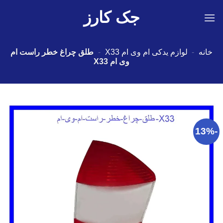
Ski
جک کارز
t
conten
خانه
-
لوازم یدکی ام وی ام X33
-
طلق چراغ خطر راست ام
وی ام X33
-13%