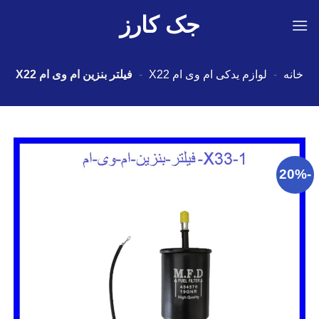
Ski
جک کارز
t
conten
خانه
-
لوازم یدکی ام وی ام X22
-
فیلتر بنزین ام وی ام X22
-20%