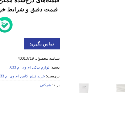
قیمت‌های درج‌شده ممکن 
قیمت دقیق و شرایط خرید
تماس بگیرید
شناسه محصول:
40013719
دسته:
لوازم یدکی ام وی ام X33
برچسب:
خرید فیلتر کابین ام وی ام X33 استوک
برند:
شرکتی