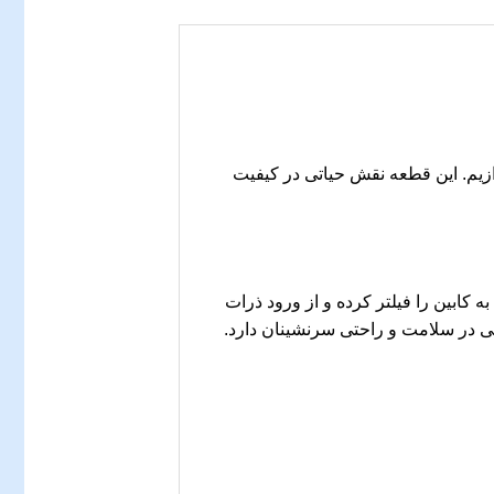
د داریم به بررسی یکی از مهم‌ترین قطعات یدکی خودرو، یعنی فیلتر کابین ام وی ام X33 بپردازیم. این قطعه نقش حیاتی در کیفیت
ودی به کابین را فیلتر کرده و از ورود ذرات