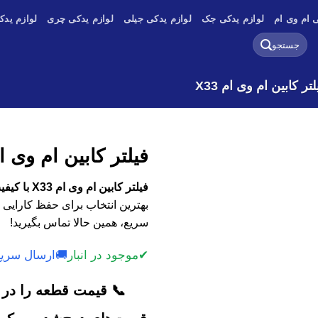
 ام وی ام
لوازم یدکی جک
لوازم یدکی جیلی
لوازم یدکی چری
لوازم یدک
جستجو
برای:
لتر کابین ام وی ام X33
فیلتر کابین ام وی ام 3
فیلتر کابین ام وی ام X33 با کیفیت اصلی، وارداتی و استوک
بهترین انتخاب برای حفظ کارایی 
سریع، همین حالا تماس بگیرید!
✔
موجود در انبار
🚚
ارسال سریع
📞 قیمت قطعه را در ک