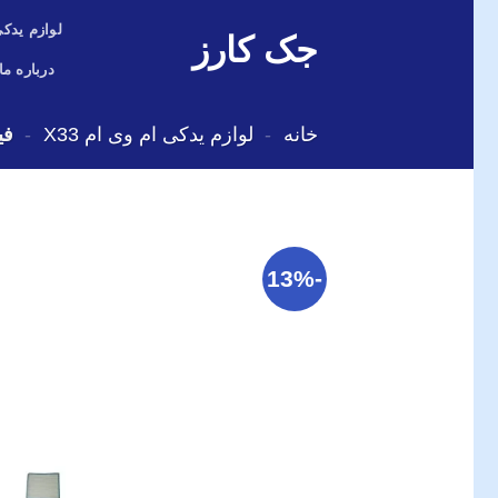
Skip
لوازم یدکی
جک کارز
to
content
درباره ما
خانه
-
لوازم یدکی ام وی ام X33
-
فی
-13%