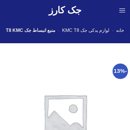
Ski
جک کارز
t
conten
خانه
-
لوازم یدکی جک KMC T8
-
منبع انبساط جک T8 KMC
-13%